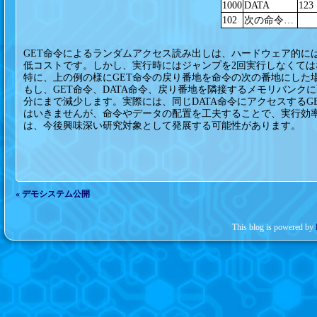
1000
DATA
123
102
次の命令…
GET命令によるランダムアクセス読み出しは、ハードウェア的に
低コストです。しかし、実行時にはジャンプを2回実行しなくて
特に、上の例の様にGET命令の戻り番地を命令の次の番地にした
もし、GET命令、DATA命令、戻り番地を隣接するメモリバンク
分にまで減少します。実際には、同じDATA命令にアクセスするG
はいきませんが、命令やデータの配置を工夫することで、実行効
は、今後興味深い研究対象として発展する可能性があります。
« デモシステム公開
This blog is powered by