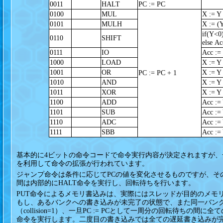
0011
HALT
PC := PC
0100
MUL
X := Y
0101
MULH
X := (
if(Y<0
0110
SHIFT
else A
0111
IO
Acc := 
1000
LOAD
X := Y
1001
OR
X := Y
PC := PC + 1
1010
AND
X := Y
1011
XOR
X := Y
1100
ADD
Acc :=
1101
SUB
Acc :=
1110
ADC
Acc :=
1111
SBB
Acc :=
基本的に4ビットの命令コードで命令実行内容が決定されますが、
を利用して命令の拡張が行われています。
ジャンプ命令は条件に応じてPCの値を変化させるものですが、そ
間は内部的にHALT命令を実行し、回転待ちを行います。
PUT命令によるメモリ書込みは、実際にはスレッドが目的のメモ
もし、あるバンクへの書き込みが未完了の状態で、また同一バン
（collision=1）、一旦PC := PCとして一周分の回転待ち
命令を実行します。二度目の書き込みでは全ての遅延書き込みが