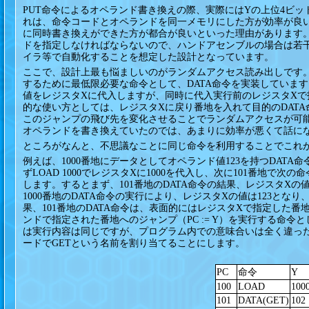
PUT命令によるオペランド書き換えの際、実際にはYの上位4ビ
れは、命令コードとオペランドを同一メモリにした方が効率が良
に同時書き換えができた方が都合が良いといった理由があります
ドを指定しなければならないので、ハンドアセンブルの場合は若
イラ等で自動化することを想定した設計となっています。
ここで、設計上最も悩ましいのがランダムアクセス読み出しです
するために最低限必要な命令として、DATA命令を実装しています。
値をレジスタXに代入しますが、同時に代入実行前のレジスタX
的な使い方としては、レジスタXに戻り番地を入れて目的のDAT
このジャンプの飛び先を変化させることでランダムアクセスが可
オペランドを書き換えていたのでは、あまりに効率が悪くて話に
ところがなんと、不思議なことに同じ命令を利用することでこれ
例えば、1000番地にデータとしてオペランド値123を持つDATA
ずLOAD 1000でレジスタXに1000を代入し、次に101番地で次
します。するとまず、101番地のDATA命令の結果、レジスタXの値
1000番地のDATA命令の実行により、レジスタXの値は123とな
果、101番地のDATA命令は、表面的にはレジスタXで指定した番地の
ンドで指定された番地へのジャンプ（PC := Y）を実行する命令とし
は実行内容は同じですが、プログラム内での意味合いは全く違った
ードでGETという名前を割り当てることにします。
PC
命令
Y
100
LOAD
100
101
DATA(GET)
102