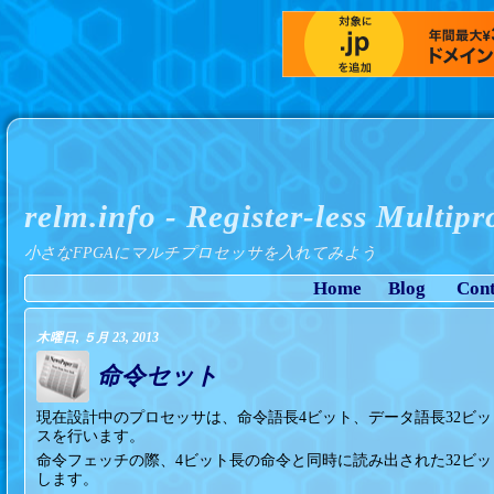
relm.info - Register-less Multip
小さなFPGAにマルチプロセッサを入れてみよう
Home
Blog
Cont
木曜日, ５月 23, 2013
命令セット
現在設計中のプロセッサは、命令語長4ビット、データ語長32ビッ
スを行います。
命令フェッチの際、4ビット長の命令と同時に読み出された32ビ
します。