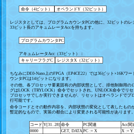
命令（4ビット）
オペランドY（32ビット）
レジスタとしては、プログラムカウンタPCの他に、32ビットのレ
33ビット長のアキュムレータAccを持ちます。
プログラムカウンタPC
アキュムレータAcc（33ビット）：
キャリーフラグC
レジスタX（32ビット）
ちなみにDE0-Nano上のFPGA（EP4CE22）では36ビット×
ウンタPCは14ビットになります。
その他、各プロセッサ要素固有の内部状態として、排他制御用のロ
グはLOCK（TRYLOCK）命令でセットされ、UNLOCK命令
プロセッサでしか実行できませんが、リセットはオペランドでプ
行可能です。
命令コードとその動作内容を、内部状態の変化として表したもの
暫定的なもので、実装の都合により変更される可能性があります。（
コード
Y[31..28]
命令
PC関連
Acc関
0000
GET, DATA
PC := X
X := Y